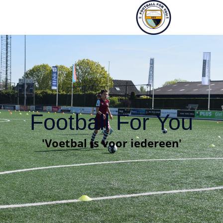
Football For You
'Voetbal is voor iedereen'