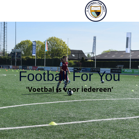
Football For You
'Voetbal is voor iedereen'