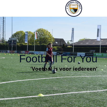
Football For You
'Voetbal is voor iedereen'